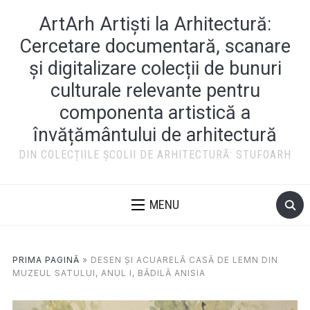
ArtArh Artiști la Arhitectură:
Cercetare documentară, scanare
și digitalizare colecții de bunuri
culturale relevante pentru
componenta artistică a
învățământului de arhitectură
DIN COLECȚIILE ȘCOLII DE ARHITECTURĂ: STUFOARH
MENU
PRIMA PAGINĂ
»
DESEN ȘI ACUARELĂ CASĂ DE LEMN DIN
MUZEUL SATULUI, ANUL I, BĂDILĂ ANISIA