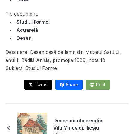
Tip document:
Studiul Formei
Acuarelă
Desen
Descriere:
Desen casă de lemn din Muzeul Satului,
anul I, Bădilă Anisia, promoția 1989, nota 10
Subiect:
Studiul Formei
Tweet
Share
Print
Desen de observație
Vila Minovici, Ilieșiu