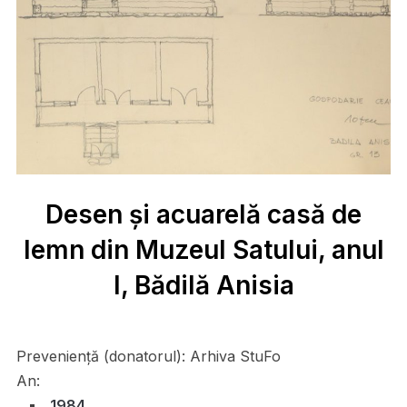
Desen și acuarelă casă de
lemn din Muzeul Satului, anul
I, Bădilă Anisia
Preveniență (donatorul):
Arhiva StuFo
An:
1984