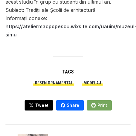
acest studiu în grup cu studenți din ultimul an.
Subiect:
Tradiții ale Școlii de arhitectură
Informații conexe:
https://ateliermacpopescu.wixsite.com/uauim/muzeul
simu
TAGS
DESEN ORNAMENTAL
MODELAJ
Tweet
Share
Print