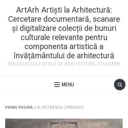
ArtArh Artiști la Arhitectură:
Cercetare documentară, scanare
și digitalizare colecții de bunuri
culturale relevante pentru
componenta artistică a
învățământului de arhitectură
DIN COLECȚIILE ȘCOLII DE ARHITECTURĂ: STUFOARH
MENU
PRIMA PAGINĂ
»
D. PETRESCU | PROIECT