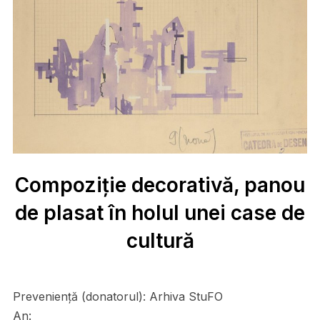
Compoziție decorativă, panou
de plasat în holul unei case de
cultură
Preveniență (donatorul):
Arhiva StuFO
An: