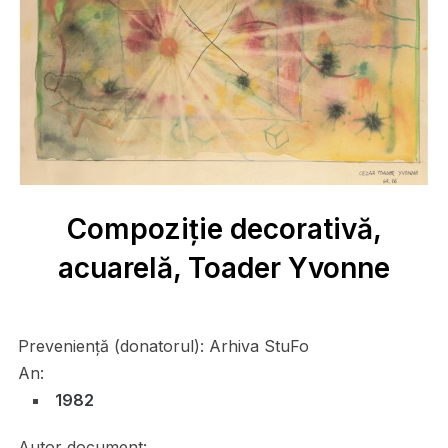
Compoziție decorativă,
acuarelă, Toader Yvonne
Preveniență (donatorul):
Arhiva StuFo
An:
1982
Autor document: