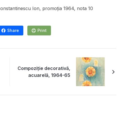
onstantinescu Ion, promoția 1964, nota 10
Share
Print
Compoziție decorativă,
acuarelă, 1964-65