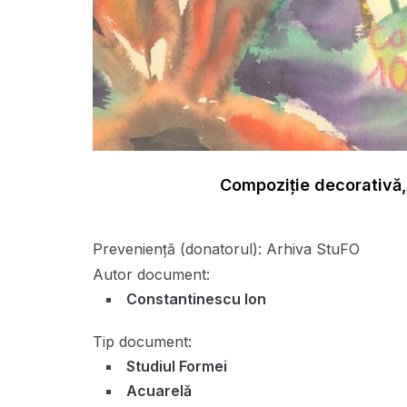
Compoziție decorativă,
Preveniență (donatorul):
Arhiva StuFO
Autor document:
Constantinescu Ion
Tip document:
Studiul Formei
Acuarelă