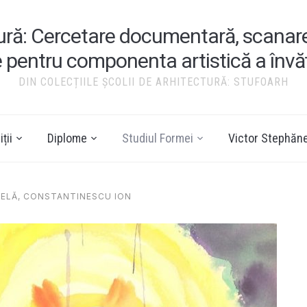
tură: Cercetare documentară, scanare ș
e pentru componenta artistică a înv
DIN COLECȚIILE ȘCOLII DE ARHITECTURĂ: STUFOARH
ții
Diplome
Studiul Formei
Victor Stephăn
RELĂ, CONSTANTINESCU ION