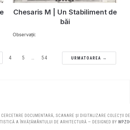
de
Chesaris M | Un Stabiliment de
băi
Observații:
4
5
…
54
URMATOAREA →
: CERCETARE DOCUMENTARĂ, SCANARE ȘI DIGITALIZARE COLECȚII 
TISTICĂ A ÎNVĂȚĂMÂNTULUI DE ARHITECTURĂ
— DESIGNED BY
WPZO