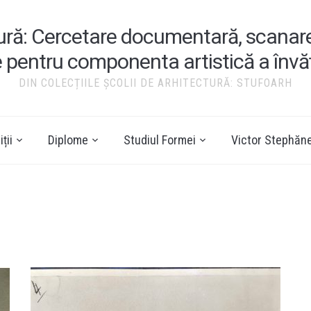
tură: Cercetare documentară, scanare ș
e pentru componenta artistică a înv
DIN COLECȚIILE ȘCOLII DE ARHITECTURĂ: STUFOARH
ții
Diplome
Studiul Formei
Victor Stephăn