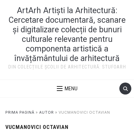
ArtArh Artiști la Arhitectură:
Cercetare documentară, scanare
și digitalizare colecții de bunuri
culturale relevante pentru
componenta artistică a
învățământului de arhitectură
DIN COLECȚIILE ȘCOLII DE ARHITECTURĂ: STUFOARH
MENU
PRIMA PAGINĂ
»
AUTOR
»
VUCMANOVICI OCTAVIAN
VUCMANOVICI OCTAVIAN