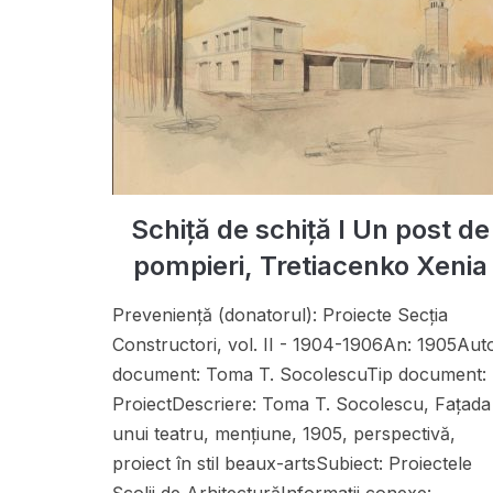
Schiță de schiță I Un post de
pompieri, Tretiacenko Xenia
Preveniență (donatorul): Proiecte Secţia
Constructori, vol. II - 1904-1906An: 1905Aut
document: Toma T. SocolescuTip document:
ProiectDescriere: Toma T. Socolescu, Faţada
unui teatru, menţiune, 1905, perspectivă,
proiect în stil beaux-artsSubiect: Proiectele