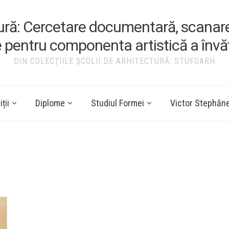
tură: Cercetare documentară, scanare ș
e pentru componenta artistică a înv
DIN COLECȚIILE ȘCOLII DE ARHITECTURĂ: STUFOARH
ții
Diplome
Studiul Formei
Victor Stephăn