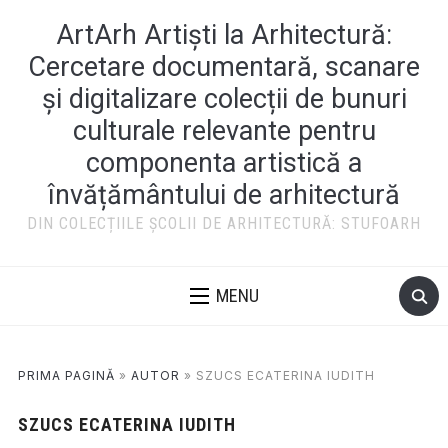
ArtArh Artiști la Arhitectură:
Cercetare documentară, scanare
și digitalizare colecții de bunuri
culturale relevante pentru
componenta artistică a
învățământului de arhitectură
DIN COLECȚIILE ȘCOLII DE ARHITECTURĂ: STUFOARH
MENU
PRIMA PAGINĂ
»
AUTOR
»
SZUCS ECATERINA IUDITH
SZUCS ECATERINA IUDITH