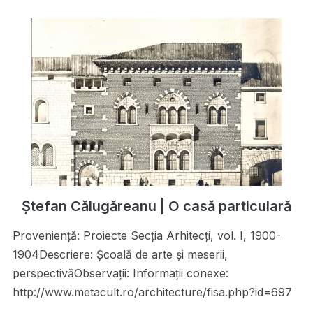
Ștefan Călugăreanu | O casă particulară
Proveniență: Proiecte Secţia Arhitecţi, vol. I, 1900-
1904Descriere: Şcoală de arte şi meserii,
perspectivăObservații: Informații conexe:
http://www.metacult.ro/architecture/fisa.php?id=697