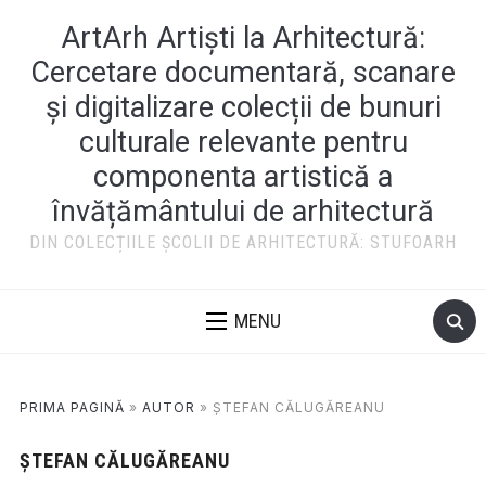
ArtArh Artiști la Arhitectură:
Cercetare documentară, scanare
și digitalizare colecții de bunuri
culturale relevante pentru
componenta artistică a
învățământului de arhitectură
DIN COLECȚIILE ȘCOLII DE ARHITECTURĂ: STUFOARH
MENU
PRIMA PAGINĂ
»
AUTOR
»
ȘTEFAN CĂLUGĂREANU
ȘTEFAN CĂLUGĂREANU