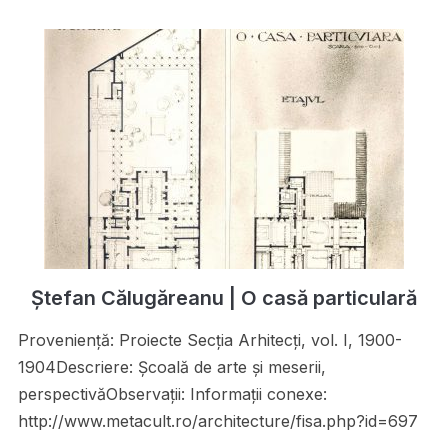
Ștefan Călugăreanu | O casă particulară
Proveniență: Proiecte Secţia Arhitecţi, vol. I, 1900-
1904Descriere: Şcoală de arte şi meserii,
perspectivăObservații: Informații conexe:
http://www.metacult.ro/architecture/fisa.php?id=697