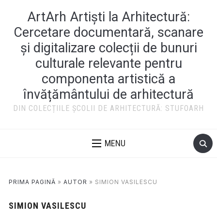
ArtArh Artiști la Arhitectură:
Cercetare documentară, scanare
și digitalizare colecții de bunuri
culturale relevante pentru
componenta artistică a
învățământului de arhitectură
DIN COLECȚIILE ȘCOLII DE ARHITECTURĂ: STUFOARH
MENU
PRIMA PAGINĂ
»
AUTOR
»
SIMION VASILESCU
SIMION VASILESCU