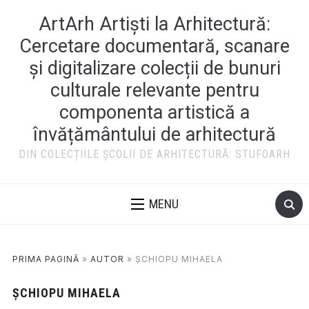
ArtArh Artiști la Arhitectură:
Cercetare documentară, scanare
și digitalizare colecții de bunuri
culturale relevante pentru
componenta artistică a
învățământului de arhitectură
DIN COLECȚIILE ȘCOLII DE ARHITECTURĂ: STUFOARH
MENU
PRIMA PAGINĂ
»
AUTOR
»
ȘCHIOPU MIHAELA
ȘCHIOPU MIHAELA