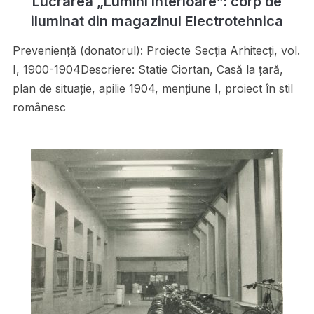
Lucrarea „Lumini interioare”: corp de
iluminat din magazinul Electrotehnica
Preveniență (donatorul): Proiecte Secţia Arhitecţi, vol.
I, 1900-1904Descriere: Statie Ciortan, Casă la ţară,
plan de situaţie, apilie 1904, menţiune I, proiect în stil
românesc