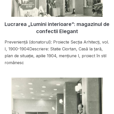
Lucrarea „Lumini interioare”: magazinul de
confectii Elegant
Preveniență (donatorul): Proiecte Secţia Arhitecţi, vol.
I, 1900-1904Descriere: Statie Ciortan, Casă la ţară,
plan de situaţie, apilie 1904, menţiune I, proiect în stil
românesc