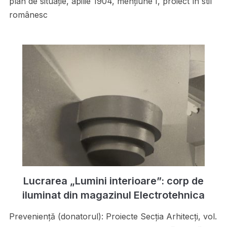
plan de situaţie, apilie 1904, menţiune I, proiect în stil
românesc
Lucrarea „Lumini interioare”: corp de
iluminat din magazinul Electrotehnica
Preveniență (donatorul): Proiecte Secţia Arhitecţi, vol.