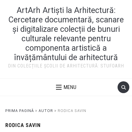
ArtArh Artiști la Arhitectură:
Cercetare documentară, scanare
și digitalizare colecții de bunuri
culturale relevante pentru
componenta artistică a
învățământului de arhitectură
DIN COLECȚIILE ȘCOLII DE ARHITECTURĂ: STUFOARH
MENU
PRIMA PAGINĂ
»
AUTOR
»
RODICA SAVIN
RODICA SAVIN