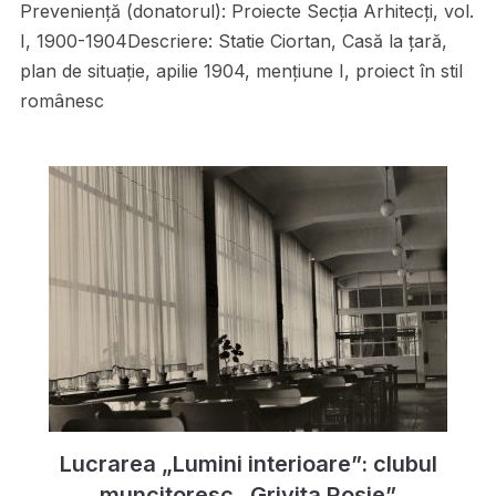
Preveniență (donatorul): Proiecte Secţia Arhitecţi, vol.
I, 1900-1904Descriere: Statie Ciortan, Casă la ţară,
plan de situaţie, apilie 1904, menţiune I, proiect în stil
românesc
Lucrarea „Lumini interioare”: clubul
muncitoresc „Grivița Roșie”