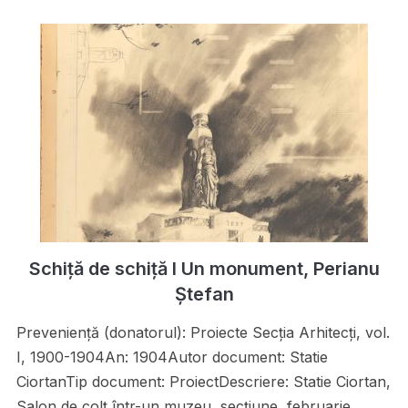
Schiță de schiță I Un monument, Perianu
Ștefan
Preveniență (donatorul): Proiecte Secţia Arhitecţi, vol.
I, 1900-1904An: 1904Autor document: Statie
CiortanTip document: ProiectDescriere: Statie Ciortan,
Salon de colţ într-un muzeu, secţiune, februarie