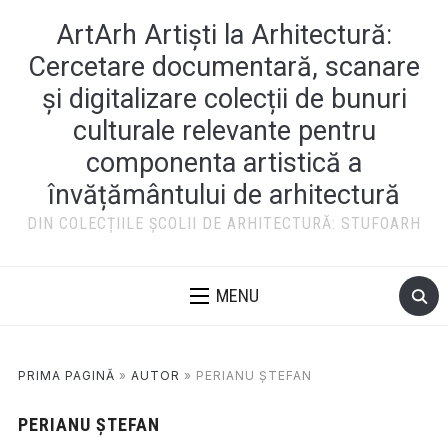
ArtArh Artiști la Arhitectură:
Cercetare documentară, scanare
și digitalizare colecții de bunuri
culturale relevante pentru
componenta artistică a
învățământului de arhitectură
DIN COLECȚIILE ȘCOLII DE ARHITECTURĂ: STUFOARH
MENU
PRIMA PAGINĂ
»
AUTOR
»
PERIANU ȘTEFAN
PERIANU ȘTEFAN