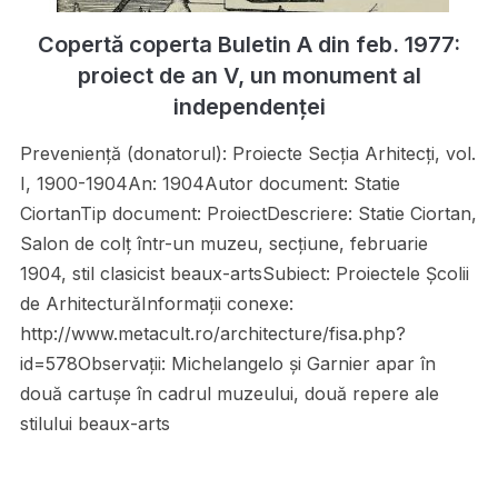
Copertă coperta Buletin A din feb. 1977:
proiect de an V, un monument al
independenței
Preveniență (donatorul): Proiecte Secţia Arhitecţi, vol.
I, 1900-1904An: 1904Autor document: Statie
CiortanTip document: ProiectDescriere: Statie Ciortan,
Salon de colţ într-un muzeu, secţiune, februarie
1904, stil clasicist beaux-artsSubiect: Proiectele Școlii
de ArhitecturăInformații conexe:
http://www.metacult.ro/architecture/fisa.php?
id=578Observații: Michelangelo şi Garnier apar în
două cartuşe în cadrul muzeului, două repere ale
stilului beaux-arts