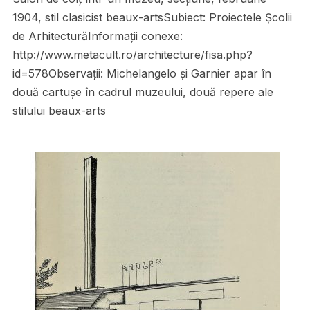
1904, stil clasicist beaux-artsSubiect: Proiectele Școlii
de ArhitecturăInformații conexe:
http://www.metacult.ro/architecture/fisa.php?
id=578Observații: Michelangelo şi Garnier apar în
două cartuşe în cadrul muzeului, două repere ale
stilului beaux-arts