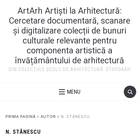
ArtArh Artiști la Arhitectură:
Cercetare documentară, scanare
și digitalizare colecții de bunuri
culturale relevante pentru
componenta artistică a
învățământului de arhitectură
DIN COLECȚIILE ȘCOLII DE ARHITECTURĂ: STUFOARH
MENU
PRIMA PAGINĂ
»
AUTOR
»
N. STĂNESCU
N. STĂNESCU