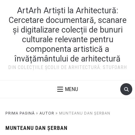
ArtArh Artiști la Arhitectură:
Cercetare documentară, scanare
și digitalizare colecții de bunuri
culturale relevante pentru
componenta artistică a
învățământului de arhitectură
DIN COLECȚIILE ȘCOLII DE ARHITECTURĂ: STUFOARH
MENU
PRIMA PAGINĂ
»
AUTOR
»
MUNTEANU DAN ȘERBAN
MUNTEANU DAN ȘERBAN