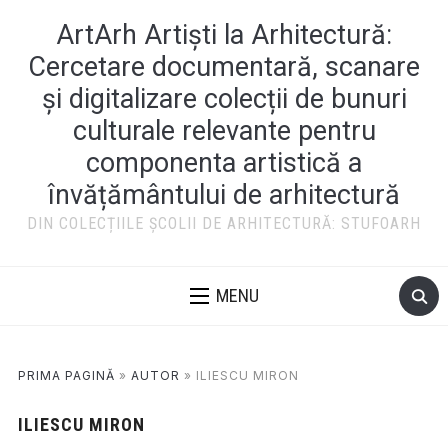
ArtArh Artiști la Arhitectură:
Cercetare documentară, scanare
și digitalizare colecții de bunuri
culturale relevante pentru
componenta artistică a
învățământului de arhitectură
DIN COLECȚIILE ȘCOLII DE ARHITECTURĂ: STUFOARH
MENU
PRIMA PAGINĂ
»
AUTOR
»
ILIESCU MIRON
ILIESCU MIRON