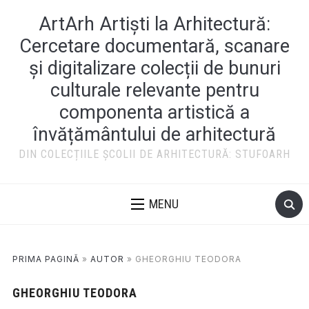
ArtArh Artiști la Arhitectură:
Cercetare documentară, scanare
și digitalizare colecții de bunuri
culturale relevante pentru
componenta artistică a
învățământului de arhitectură
DIN COLECȚIILE ȘCOLII DE ARHITECTURĂ: STUFOARH
MENU
PRIMA PAGINĂ
»
AUTOR
»
GHEORGHIU TEODORA
GHEORGHIU TEODORA