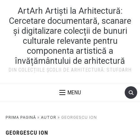
ArtArh Artiști la Arhitectură:
Cercetare documentară, scanare
și digitalizare colecții de bunuri
culturale relevante pentru
componenta artistică a
învățământului de arhitectură
DIN COLECȚIILE ȘCOLII DE ARHITECTURĂ: STUFOARH
MENU
PRIMA PAGINĂ
»
AUTOR
»
GEORGESCU ION
GEORGESCU ION