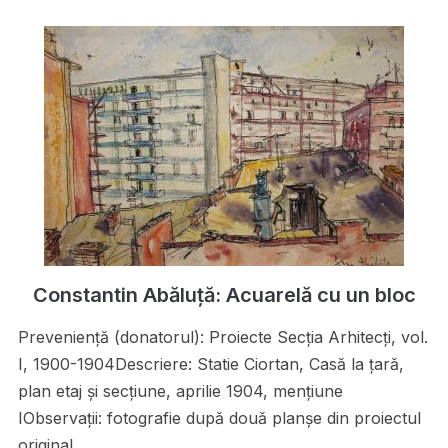
Constantin Abăluță: Acuarelă cu un bloc
Preveniență (donatorul): Proiecte Secţia Arhitecţi, vol.
I, 1900-1904Descriere: Statie Ciortan, Casă la ţară,
plan etaj şi secţiune, aprilie 1904, menţiune
IObservații: fotografie după două planşe din proiectul
original