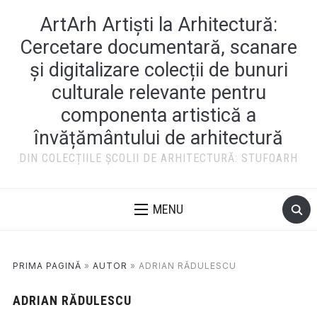
ArtArh Artiști la Arhitectură:
Cercetare documentară, scanare
și digitalizare colecții de bunuri
culturale relevante pentru
componenta artistică a
învățământului de arhitectură
DIN COLECȚIILE ȘCOLII DE ARHITECTURĂ: STUFOARH
MENU
PRIMA PAGINĂ
»
AUTOR
»
ADRIAN RĂDULESCU
ADRIAN RĂDULESCU