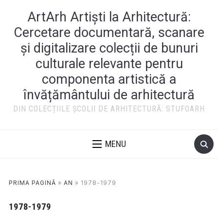
ArtArh Artiști la Arhitectură:
Cercetare documentară, scanare
și digitalizare colecții de bunuri
culturale relevante pentru
componenta artistică a
învățământului de arhitectură
DIN COLECȚIILE ȘCOLII DE ARHITECTURĂ: STUFOARH
MENU
PRIMA PAGINĂ
»
AN
»
1978-1979
1978-1979