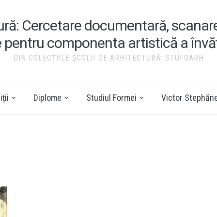
tură: Cercetare documentară, scanare ș
e pentru componenta artistică a înv
DIN COLECȚIILE ȘCOLII DE ARHITECTURĂ: STUFOARH
ții
Diplome
Studiul Formei
Victor Stephăn