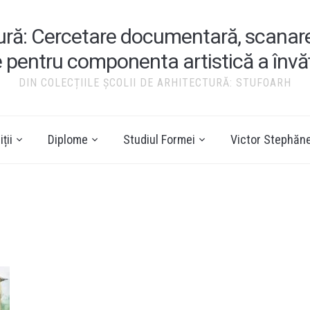
tură: Cercetare documentară, scanare ș
e pentru componenta artistică a înv
DIN COLECȚIILE ȘCOLII DE ARHITECTURĂ: STUFOARH
ții
Diplome
Studiul Formei
Victor Stephăn