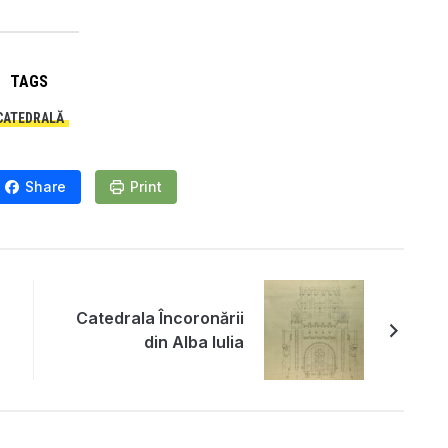
TAGS
CATEDRALĂ
Share
Print
Catedrala Încoronării
din Alba Iulia