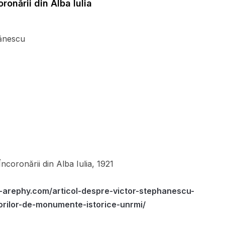
ronării din Alba Iulia
ănescu
ncoronării din Alba Iulia, 1921
-arephy.com/articol-despre-victor-stephanescu-
orilor-de-monumente-istorice-unrmi/