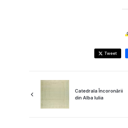
Tweet
Catedrala Încoronării
din Alba Iulia