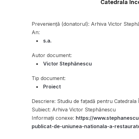
Catedrala Înco
Preveniență (donatorul):
Arhiva Victor Steph
An:
s.a.
Autor document:
Victor Stephănescu
Tip document:
Proiect
Descriere:
Studiu de fațadă pentru Catedrala Î
Subiect:
Arhiva Victor Stephănescu
Informații conexe:
https://www.stephanescu
publicat-de-uniunea-nationala-a-restaurat