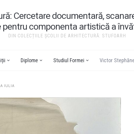
tură: Cercetare documentară, scanare ș
e pentru componenta artistică a înv
DIN COLECȚIILE ȘCOLII DE ARHITECTURĂ: STUFOARH
ții
Diplome
Studiul Formei
Victor Stephăn
A IULIA