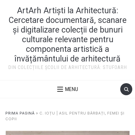
ArtArh Artiști la Arhitectură:
Cercetare documentară, scanare
și digitalizare colecții de bunuri
culturale relevante pentru
componenta artistică a
învățământului de arhitectură
DIN COLECȚIILE ȘCOLII DE ARHITECTURĂ: STUFOARH
MENU
PRIMA PAGINĂ
»
C. IOȚU | ASIL PENTRU BĂRBAȚI, FEMEI ȘI
COPII