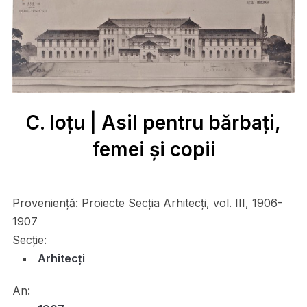
C. Ioțu | Asil pentru bărbați,
femei și copii
Proveniență:
Proiecte Secţia Arhitecți, vol. III, 1906-
1907
Secție:
Arhitecți
An: