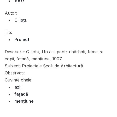
1907
Autor:
C. Ioțu
Tip:
Proiect
Descriere:
C. Ioțu, Un asil pentru bărbați, femei și
copii, fațadă, mențiune, 1907.
Subiect:
Proiectele Școlii de Arhitectură
Observații:
Cuvinte cheie:
azil
fațadă
mențiune