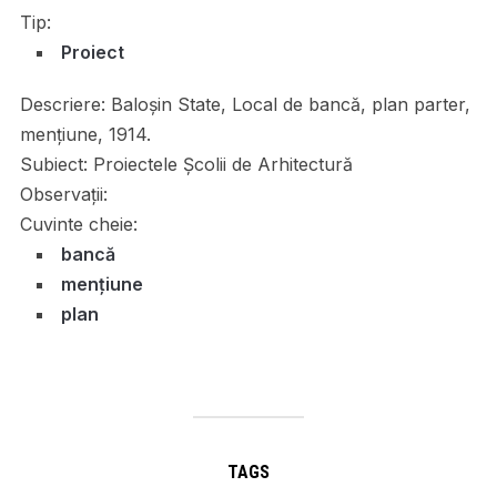
Tip:
Proiect
Descriere:
Baloşin State, Local de bancă, plan parter,
mențiune, 1914.
Subiect:
Proiectele Școlii de Arhitectură
Observații:
Cuvinte cheie:
bancă
mențiune
plan
TAGS