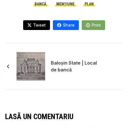
BANCĂ
MENȚIUNE
PLAN
Tweet
Share
Print
Baloşin State | Local
de bancă
LASĂ UN COMENTARIU