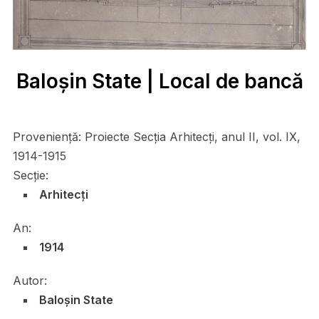
Baloşin State | Local de bancă
Proveniență:
Proiecte Secția Arhitecți, anul II, vol. IX,
1914-1915
Secție:
Arhitecți
An:
1914
Autor:
Baloşin State