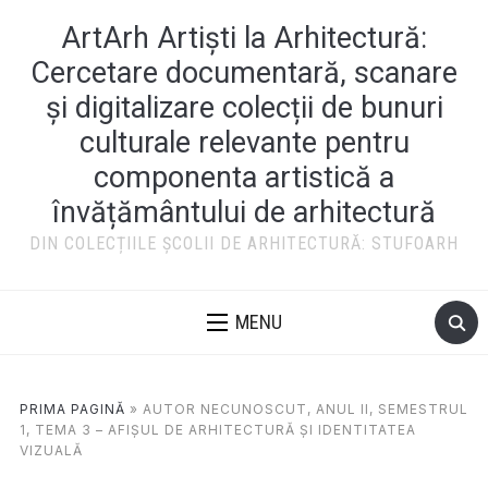
ArtArh Artiști la Arhitectură:
Cercetare documentară, scanare
și digitalizare colecții de bunuri
culturale relevante pentru
componenta artistică a
învățământului de arhitectură
DIN COLECȚIILE ȘCOLII DE ARHITECTURĂ: STUFOARH
MENU
PRIMA PAGINĂ
»
AUTOR NECUNOSCUT, ANUL II, SEMESTRUL
1, TEMA 3 – AFIȘUL DE ARHITECTURĂ ȘI IDENTITATEA
VIZUALĂ