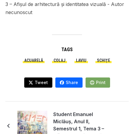
3 – Afișul de arhitectură și identitatea vizuală - Autor
necunoscut
TAGS
ACUARELĂ
COLAJ
LAVIU
SCHIȚE
Tweet
Share
Print
Student Emanuel
Miclăuș, Anul II,
Semestrul 1, Tema 3 –