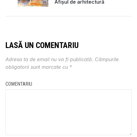
Afișul de arhitectură
și identitatea vizuală
LASĂ UN COMENTARIU
Adresa ta de email nu va fi publicată.
Câmpurile
obligatorii sunt marcate cu
*
COMENTARIU