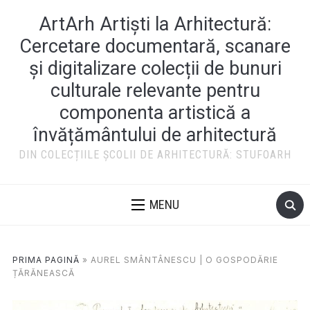
ArtArh Artiști la Arhitectură:
Cercetare documentară, scanare
și digitalizare colecții de bunuri
culturale relevante pentru
componenta artistică a
învățământului de arhitectură
DIN COLECȚIILE ȘCOLII DE ARHITECTURĂ: STUFOARH
MENU
PRIMA PAGINĂ
»
AUREL SMÂNTÂNESCU | O GOSPODĂRIE
ȚĂRĂNEASCĂ