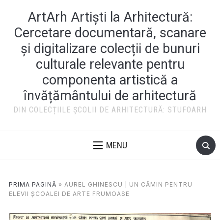
ArtArh Artiști la Arhitectură:
Cercetare documentară, scanare
și digitalizare colecții de bunuri
culturale relevante pentru
componenta artistică a
învățământului de arhitectură
DIN COLECȚIILE ȘCOLII DE ARHITECTURĂ: STUFOARH
MENU
PRIMA PAGINĂ
»
AUREL GHINESCU | UN CĂMIN PENTRU
ELEVII ȘCOALEI DE ARTE FRUMOASE