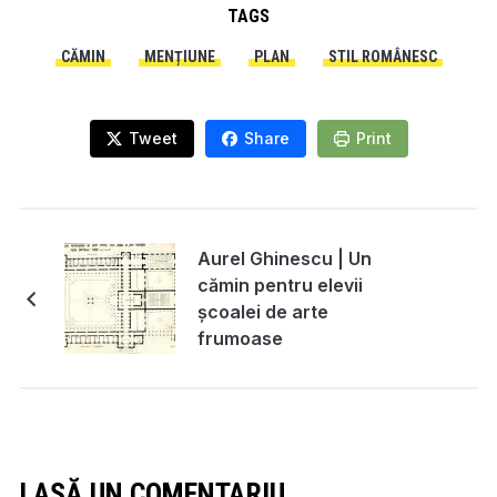
TAGS
CĂMIN
MENȚIUNE
PLAN
STIL ROMÂNESC
Tweet
Share
Print
Aurel Ghinescu | Un
cămin pentru elevii
școalei de arte
frumoase
LASĂ UN COMENTARIU