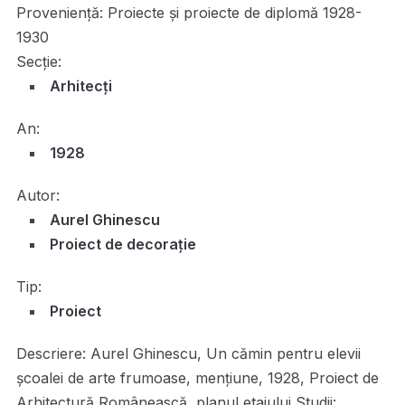
Proveniență:
Proiecte și proiecte de diplomă 1928-
1930
Secție:
Arhitecți
An:
1928
Autor:
Aurel Ghinescu
Proiect de decorație
Tip:
Proiect
Descriere:
Aurel Ghinescu, Un cămin pentru elevii
școalei de arte frumoase, mențiune, 1928, Proiect de
Arhitectură Românească, planul etajului Studii: