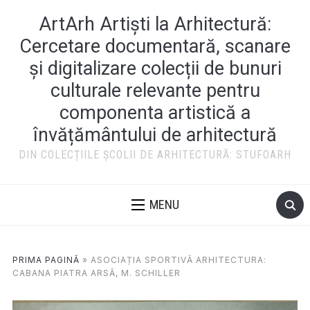
ArtArh Artiști la Arhitectură:
Cercetare documentară, scanare
și digitalizare colecții de bunuri
culturale relevante pentru
componenta artistică a
învățământului de arhitectură
DIN COLECȚIILE ȘCOLII DE ARHITECTURĂ: STUFOARH
MENU
PRIMA PAGINĂ
»
ASOCIAȚIA SPORTIVĂ ARHITECTURA:
CABANA PIATRA ARSĂ, M. SCHILLER