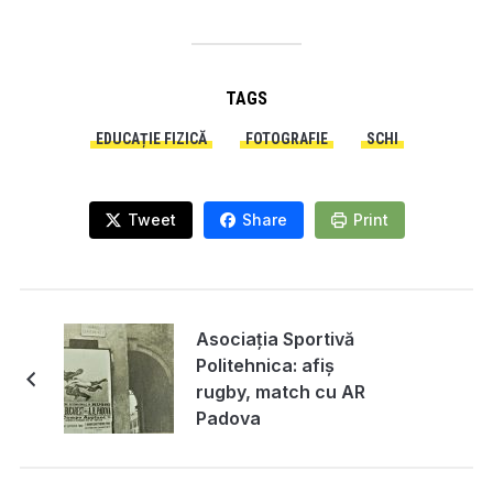
TAGS
EDUCAȚIE FIZICĂ
FOTOGRAFIE
SCHI
Tweet
Share
Print
Asociația Sportivă
Politehnica: afiș
rugby, match cu AR
Padova