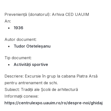
Preveniență (donatorul):
Arhiva CED UAUIM
An:
1936
Autor document:
Tudor Oteteleșanu
Tip document:
Activități sportive
Descriere:
Excursie în grup la cabana Piatra Arsă
pentru antrenament de schi.
Subiect:
Tradiții ale Școlii de arhitectură
Informații conexe:
https://centrulexpo.uauim.ro/ro/despre-noi/ghidaj