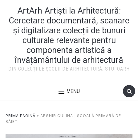
ArtArh Artiști la Arhitectură:
Cercetare documentară, scanare
și digitalizare colecții de bunuri
culturale relevante pentru
componenta artistică a
învățământului de arhitectură
DIN COLECȚIILE ȘCOLII DE ARHITECTURĂ: STUFOARH
MENU
PRIMA PAGINĂ
»
ARGHIR CULINA | ȘCOALĂ PRIMARĂ DE
BĂIEȚI