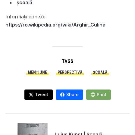
școală
Informații conexe:
https://ro.wikipedia.org/wiki/Arghir_Culina
TAGS
MENȚIUNE
PERSPECTIVĂ
ȘCOALĂ
Tweet
Share
Print
Julius Kunst | Școală