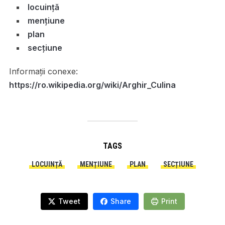
locuință
mențiune
plan
secțiune
Informații conexe:
https://ro.wikipedia.org/wiki/Arghir_Culina
TAGS
LOCUINȚĂ
MENȚIUNE
PLAN
SECȚIUNE
Tweet
Share
Print