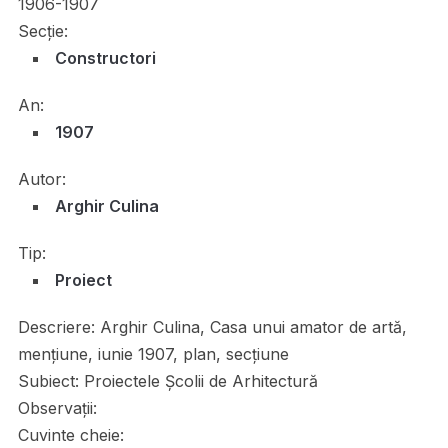
1906-1907
Secție:
Constructori
An:
1907
Autor:
Arghir Culina
Tip:
Proiect
Descriere:
Arghir Culina, Casa unui amator de artă,
menţiune, iunie 1907, plan, secțiune
Subiect:
Proiectele Școlii de Arhitectură
Observații:
Cuvinte cheie: