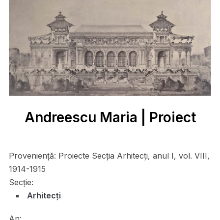
Andreescu Maria | Proiect
Proveniență:
Proiecte Secția Arhitecți, anul I, vol. VIII,
1914-1915
Secție:
Arhitecți
An: