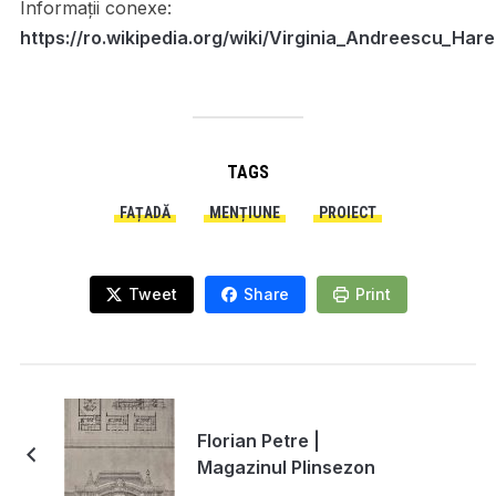
Informații conexe:
https://ro.wikipedia.org/wiki/Virginia_Andreescu_Hare
TAGS
FAȚADĂ
MENȚIUNE
PROIECT
Tweet
Share
Print
Florian Petre |
Magazinul Plinsezon