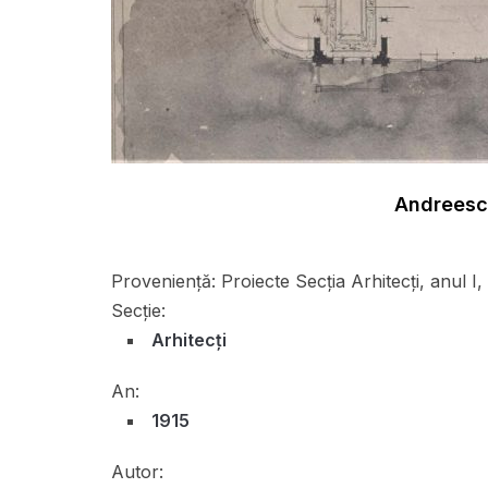
Andreescu
Proveniență:
Proiecte Secția Arhitecți, anul I,
Secție:
Arhitecți
An:
1915
Autor: