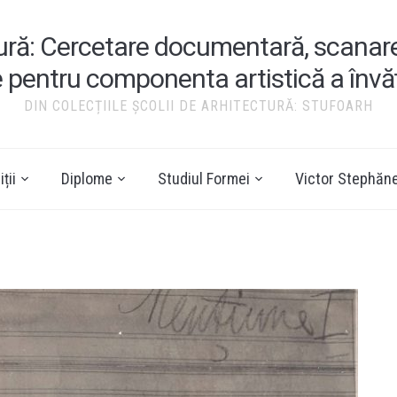
tură: Cercetare documentară, scanare ș
e pentru componenta artistică a înv
DIN COLECȚIILE ȘCOLII DE ARHITECTURĂ: STUFOARH
ții
Diplome
Studiul Formei
Victor Stephăn