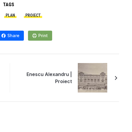
TAGS
PLAN
PROIECT
Share
Print
Enescu Alexandru |
Proiect