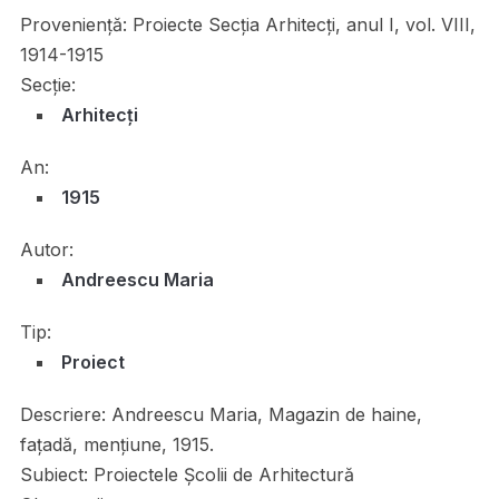
Proveniență:
Proiecte Secția Arhitecți, anul I, vol. VIII,
1914-1915
Secție:
Arhitecți
An:
1915
Autor:
Andreescu Maria
Tip:
Proiect
Descriere:
Andreescu Maria, Magazin de haine,
fațadă, mențiune, 1915.
Subiect:
Proiectele Școlii de Arhitectură