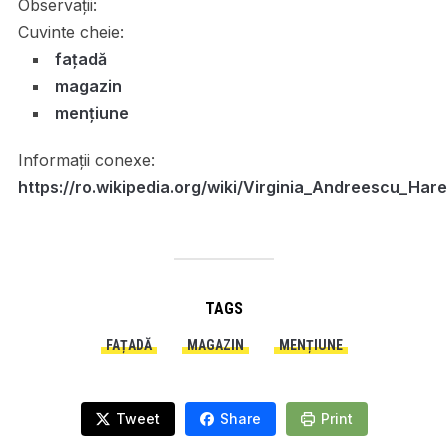
Observații:
Cuvinte cheie:
fațadă
magazin
mențiune
Informații conexe:
https://ro.wikipedia.org/wiki/Virginia_Andreescu_Hare
TAGS
FAȚADĂ
MAGAZIN
MENȚIUNE
Tweet
Share
Print