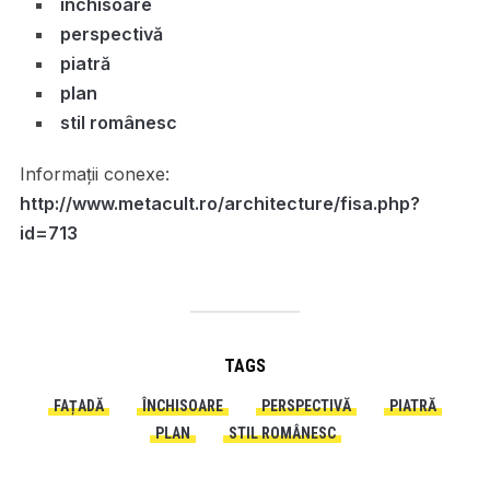
închisoare
perspectivă
piatră
plan
stil românesc
Informații conexe:
http://www.metacult.ro/architecture/fisa.php?
id=713
TAGS
FAȚADĂ
ÎNCHISOARE
PERSPECTIVĂ
PIATRĂ
PLAN
STIL ROMÂNESC