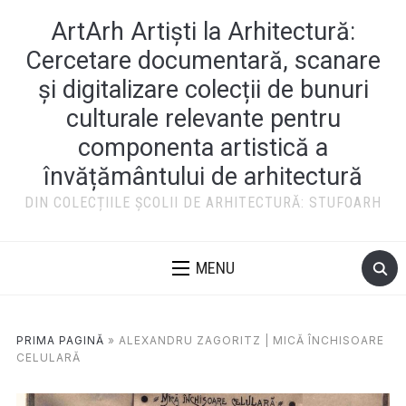
ArtArh Artiști la Arhitectură:
Cercetare documentară, scanare
și digitalizare colecții de bunuri
culturale relevante pentru
componenta artistică a
învățământului de arhitectură
DIN COLECȚIILE ȘCOLII DE ARHITECTURĂ: STUFOARH
MENU
PRIMA PAGINĂ
»
ALEXANDRU ZAGORITZ | MICĂ ÎNCHISOARE
CELULARĂ