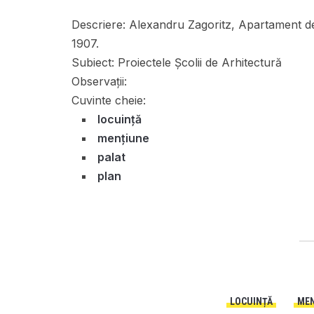
Descriere:
Alexandru Zagoritz, Apartament de 
1907.
Subiect:
Proiectele Școlii de Arhitectură
Observații:
Cuvinte cheie:
locuință
mențiune
palat
plan
LOCUINȚĂ
MEN