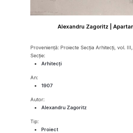
Alexandru Zagoritz | Apartam
Proveniență:
Proiecte Secţia Arhitecți, vol. II
Secție:
Arhitecți
An:
1907
Autor:
Alexandru Zagoritz
Tip:
Proiect