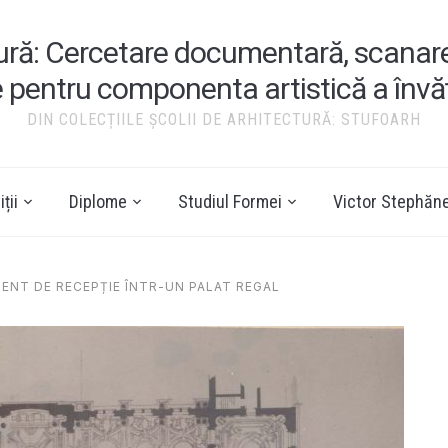
tură: Cercetare documentară, scanare ș
e pentru componenta artistică a înv
DIN COLECȚIILE ȘCOLII DE ARHITECTURĂ: STUFOARH
ții
Diplome
Studiul Formei
Victor Stephăn
ENT DE RECEPȚIE ÎNTR-UN PALAT REGAL