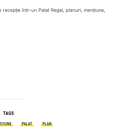
recepție într-un Palat Regal, planuri, mențiune,
TAGS
ȚIUNE
PALAT
PLAN