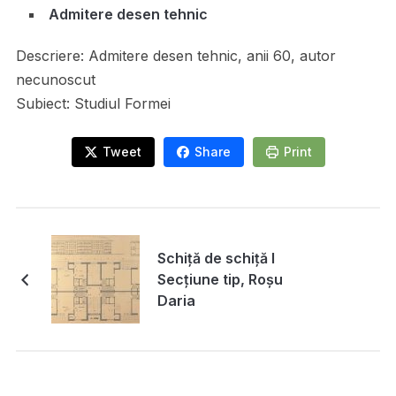
Admitere desen tehnic
Descriere:
Admitere desen tehnic, anii 60, autor
necunoscut
Subiect:
Studiul Formei
Tweet
Share
Print
Schiță de schiță I
Secțiune tip, Roșu
Daria