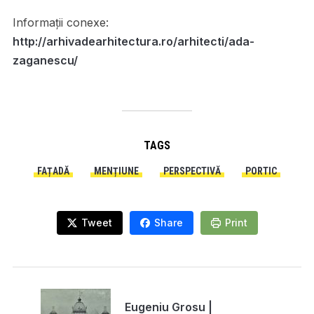
Informații conexe:
http://arhivadearhitectura.ro/arhitecti/ada-
zaganescu/
TAGS
FAȚADĂ
MENȚIUNE
PERSPECTIVĂ
PORTIC
Tweet
Share
Print
Eugeniu Grosu |