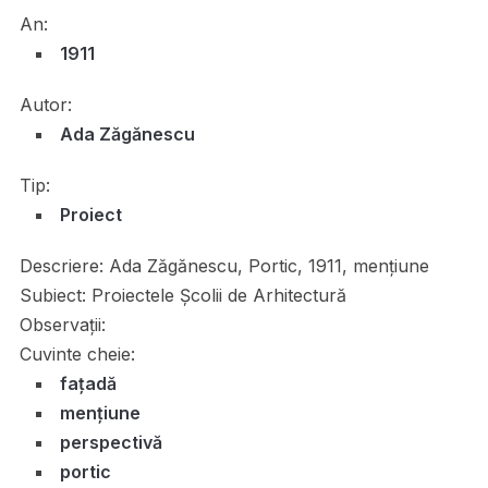
An:
1911
Autor:
Ada Zăgănescu
Tip:
Proiect
Descriere:
Ada Zăgănescu, Portic, 1911, mențiune
Subiect:
Proiectele Școlii de Arhitectură
Observații:
Cuvinte cheie:
fațadă
mențiune
perspectivă
portic