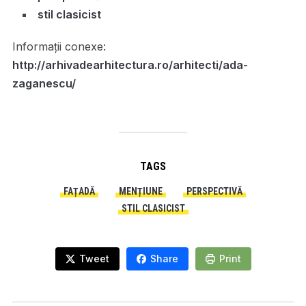
stil clasicist
Informații conexe:
http://arhivadearhitectura.ro/arhitecti/ada-
zaganescu/
TAGS
FAȚADĂ
MENȚIUNE
PERSPECTIVĂ
STIL CLASICIST
Tweet
Share
Print