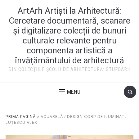
ArtArh Artiști la Arhitectură:
Cercetare documentară, scanare
și digitalizare colecții de bunuri
culturale relevante pentru
componenta artistică a
învățământului de arhitectură
DIN COLECȚIILE ȘCOLII DE ARHITECTURĂ: STUFOARH
MENU
PRIMA PAGINĂ
»
ACUARELĂ / DESIGN CORP DE ILUMINAT,
LUȚESCU ALEX