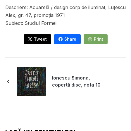
Descriere:
Acuarelă / design corp de iluminat, Luțescu
Alex, gr. 47, promoția 1971
Subiect:
Studiul Formei
Tweet
Share
Print
Ionescu Simona,
copertă disc, nota 10