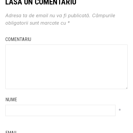
LASĂ UN COMENTARIU
Adresa ta de email nu va fi publicată.
Câmpurile
obligatorii sunt marcate cu
*
COMENTARIU
NUME
*
EMAIL