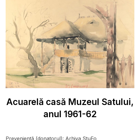
Acuarelă casă Muzeul Satului,
anul 1961-62
Preveniență (donatorul):
Arhiva StuFo