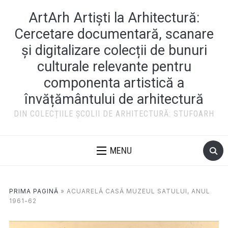
ArtArh Artiști la Arhitectură:
Cercetare documentară, scanare
și digitalizare colecții de bunuri
culturale relevante pentru
componenta artistică a
învățământului de arhitectură
DIN COLECȚIILE ȘCOLII DE ARHITECTURĂ: STUFOARH
MENU
PRIMA PAGINĂ
»
ACUARELĂ CASĂ MUZEUL SATULUI, ANUL
1961-62